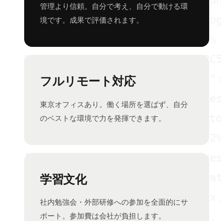
管理より信頼。自分で考え、自分で動ける環
import { BigQuery } from '@goog
境です。成果で評価されます。
heatmap: scroll_depth(75%)=68% 
0xC4F8A29B  0x3D7E1F0A  0x9B2C5
{"creative":"hero_v2","format":
フルリモート対応
SELECT user_id, COUNT(*) AS ses
東京オフィスあり。働く場所を選ばず、自分
#マーケティング  #データ分析  #Bto
のベストな環境で力を発揮できます。
24.8%  18.3%  42.1%  7.5%  4.2%
[Instagram] reach=42,180  saves
[2026-06-22T14:08:32Z] INFO  at
学習文化
cta_button.svg → cta_button@2x.
社内勉強会・外部研修への参加を全面的にサ
[0.92, 0.87, 0.91, 0.85, 0.93, 
ポート。参加費は会社が負担します。