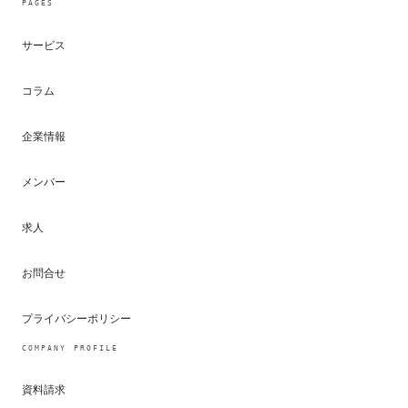
PAGES
[2026-06-22T14:08:31Z] DEBUG  c
サービス
brand: #E8662A  text: #1A1A1A  
コラム
function compute(metrics) { ret
[TikTok] views=84,291  likes=2,
企業情報
[██████████████████████████████
メンバー
const aud = await meta.adAccoun
求人
import { BigQuery } from '@goog
お問合せ
heatmap: scroll_depth(75%)=68% 
0xC4F8A29B  0x3D7E1F0A  0x9B2C5
プライバシーポリシー
COMPANY PROFILE
{"creative":"hero_v2","format":
SELECT user_id, COUNT(*) AS ses
資料請求