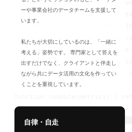
ーや事業会社のデータチームを支援して
[YouTube] watch_time=4:32  rete
います。
01101000 01100101 01101100 0110
audience: { age:25-44, gender:a
私たちが大切にしているのは、「一緒に
P-value: 0.0023  |  Confidence:
考える」姿勢です。 専門家として答えを
[LP] hero_v2  visits=12,847  co
出すだけでなく、クライアントと伴走し
[2026-06-22T14:08:31Z] DEBUG  c
ながら共にデータ活用の文化を作ってい
brand: #E8662A  text: #1A1A1A  
くことを重視しています。
function compute(metrics) { ret
[TikTok] views=84,291  likes=2,
[██████████████████████████████
自律・自走
const aud = await meta.adAccoun