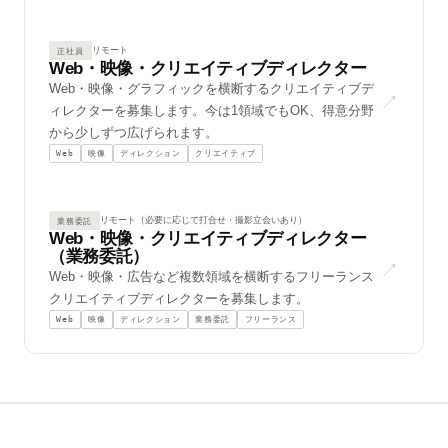
[A/B] test=cta_color  control=2
リモート
正社員
Web・映像・クリエイティブディレクター
0.7821  0.4593  0.9024  0.1287 
Web・映像・グラフィックを横断するクリエイティブデ
↗
ィレクターを募集します。今は1領域でもOK、得意分野
funnel: impression → view → cli
から少しずつ広げられます。
WITH ranked AS (SELECT user_id,
Web
映像
ディレクション
クリエイティブ
ffmpeg -i raw.mov -c:v libx264 
リモート（必要に応じて打合せ・撮影立会いあり）
業務委託
true false true true false true
Web・映像・クリエイティブディレクター
（業務委託）
↗
[YouTube] watch_time=4:32  rete
Web・映像・広告など複数領域を横断するフリーランス
クリエイティブディレクターを募集します。
01101000 01100101 01101100 0110
Web
映像
ディレクション
業務委託
フリーランス
audience: { age:25-44, gender:a
P-value: 0.0023  |  Confidence:
[LP] hero_v2  visits=12,847  co