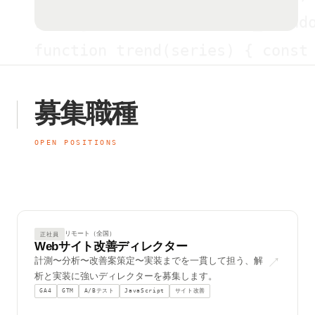
retarget: audience='cart_abando
function trend(series) { const 
{"experiment":"hero_v2","contro
[Email] open_rate=24.3%  ctr=4.
募集職種
[2026-06-22T14:08:33Z] INFO  fo
OPEN POSITIONS
landing_page.html  →  LCP=1.8s 
SELECT date_trunc('week', ts) A
01101001 01101110 01110011 011
リモート（全国）
正社員
broadcast: live_viewers=347  pe
Webサイト改善ディレクター
↗
計測〜分析〜改善案策定〜実装までを一貫して担う、解
[██████████████████████████████
析と実装に強いディレクターを募集します。
GA4
GTM
A/Bテスト
JavaScript
サイト改善
og_image_1200x630.png → 18.4 KB