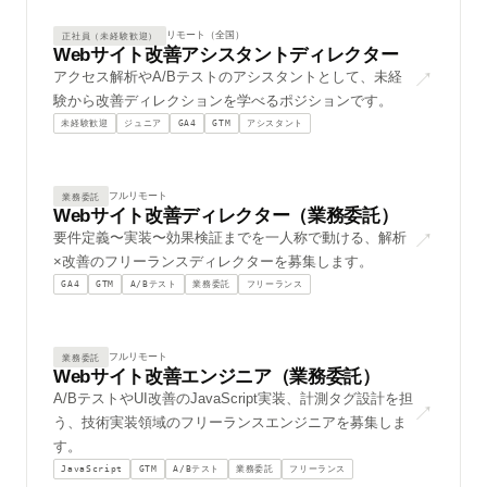
const insights = analyze({ sour
リモート（全国）
正社員（未経験歓迎）
Webサイト改善アシスタントディレクター
▁▂▃▄▅▆▇█▇▆▅▄▃▂▁▂▃▄▅▆▇█▇▆▅▄▃▂▁▂
↗
アクセス解析やA/Bテストのアシスタントとして、未経
験から改善ディレクションを学べるポジションです。
未経験歓迎
ジュニア
GA4
GTM
アシスタント
01100100 01100001 01110100 011
0x4A2F8C39  0x9B3D14E2  0xFF00A
フルリモート
業務委託
Webサイト改善ディレクター（業務委託）
[Meta Ads] campaign_id=23857294
↗
要件定義〜実装〜効果検証までを一人称で動ける、解析
×改善のフリーランスディレクターを募集します。
const events = await ga.runRepo
GA4
GTM
A/Bテスト
業務委託
フリーランス
{"event":"add_to_cart","ts":171
[GAds] keyword="and,a marketing
フルリモート
業務委託
Webサイト改善エンジニア（業務委託）
SELECT campaign_id, channel, SU
A/BテストやUI改善のJavaScript実装、計測タグ設計を担
↗
う、技術実装領域のフリーランスエンジニアを募集しま
banner_300x600.webp  banner_728
す。
JavaScript
GTM
A/Bテスト
業務委託
フリーランス
[INFO] 2026-06-22 14:08:31  pip