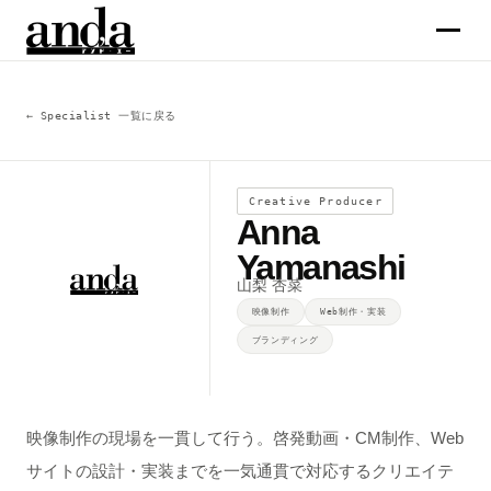
サービス
← Specialist 一覧に戻る
コラム
Creative Producer
Anna
企業情報
Yamanashi
山梨 杏菜
メンバー
映像制作
Web制作・実装
ブランディング
求人
お問合せ →
映像制作の現場を一貫して行う。啓発動画・CM制作、Web
サイトの設計・実装までを一気通貫で対応するクリエイテ