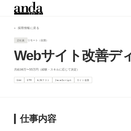
← 採用情報に戻る
リモート（全国）
正社員
Webサイト改善デ
月給30万〜55万円（経験・スキルに応じて決定）
GA4
GTM
A/Bテスト
JavaScript
サイト改善
仕事内容