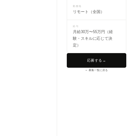
勤務地
リモート（全国）
給与
月給30万〜55万円（経
験・スキルに応じて決
定）
応募する
→
← 募集一覧に戻る