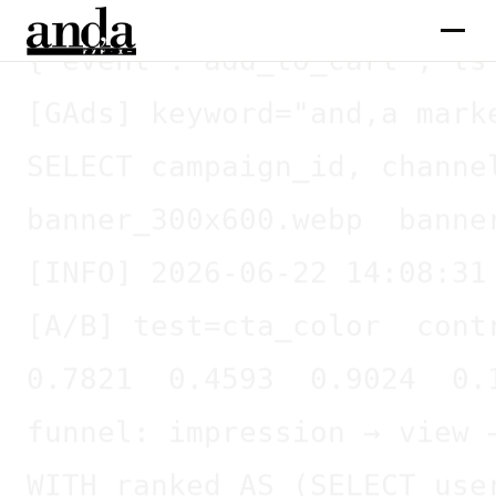
{"event":"add_to_cart","ts
[GAds] keyword="and,a mark
SELECT campaign_id, channe
サービス
banner_300x600.webp  banne
コラム
[INFO] 2026-06-22 14:08:31
企業情報
[A/B] test=cta_color  cont
メンバー
0.7821  0.4593  0.9024  0.
求人
funnel: impression → view 
WITH ranked AS (SELECT use
お問合せ →
ffmpeg -i raw.mov -c:v lib