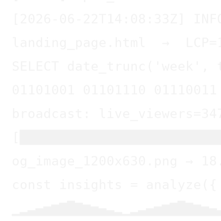
landing_page.html  →  LCP=
SELECT date_trunc('week', 
01101001 01101110 01110011
broadcast: live_viewers=34
[█████████████████████████
og_image_1200x630.png → 18
const insights = analyze({
▁▂▃▄▅▆▇█▇▆▅▄▃▂▁▂▃▄▅▆▇█▇▆▅▄