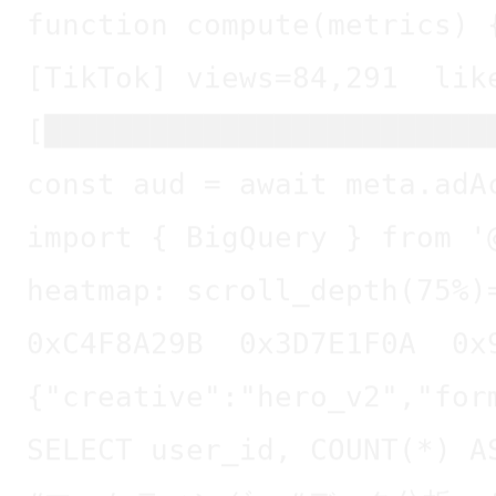
[TikTok] views=84,291  lik
[█████████████████████████
const aud = await meta.adA
import { BigQuery } from '
heatmap: scroll_depth(75%)
0xC4F8A29B  0x3D7E1F0A  0x
{"creative":"hero_v2","for
SELECT user_id, COUNT(*) A
#マーケティング  #データ分析  #B