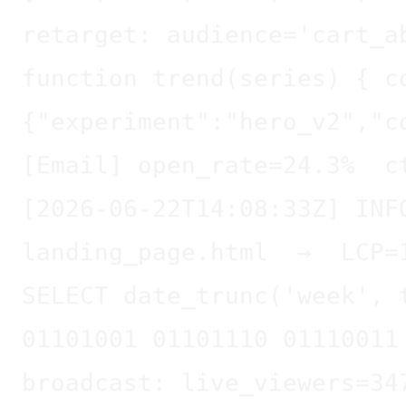
function trend(series) { c
{"experiment":"hero_v2","c
[Email] open_rate=24.3%  c
[2026-06-22T14:08:33Z] INF
landing_page.html  →  LCP=
SELECT date_trunc('week', 
01101001 01101110 01110011
broadcast: live_viewers=34
[█████████████████████████