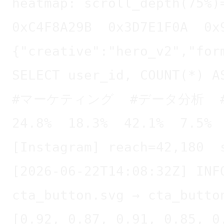
0xC4F8A29B  0x3D7E1F0A  0x
{"creative":"hero_v2","for
SELECT user_id, COUNT(*) A
#マーケティング  #データ分析  #B
24.8%  18.3%  42.1%  7.5% 
[Instagram] reach=42,180  
[2026-06-22T14:08:32Z] INF
cta_button.svg → cta_butto
[0.92, 0.87, 0.91, 0.85, 0
retarget: audience='cart_a