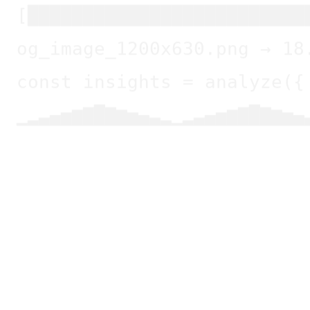
og_image_1200x630.png → 18
const insights = analyze({
▁▂▃▄▅▆▇█▇▆▅▄▃▂▁▂▃▄▅▆▇█▇▆▅▄