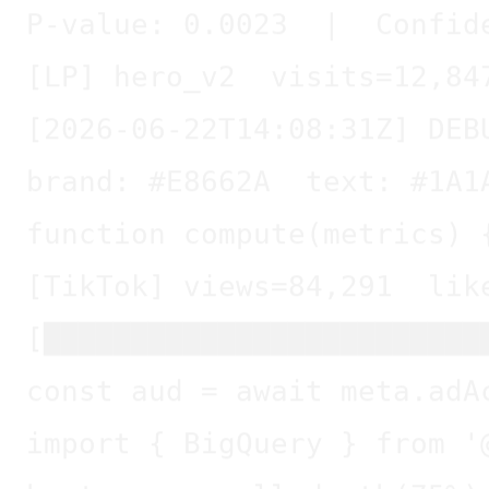
[LP] hero_v2  visits=12,84
[2026-06-22T14:08:31Z] DEB
brand: #E8662A  text: #1A1
function compute(metrics) 
[TikTok] views=84,291  lik
[█████████████████████████
const aud = await meta.adA
import { BigQuery } from '
heatmap: scroll_depth(75%)