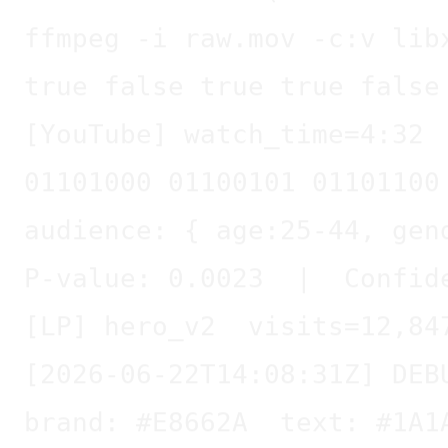
true false true true false
[YouTube] watch_time=4:32 
01101000 01100101 01101100
audience: { age:25-44, gen
P-value: 0.0023  |  Confid
[LP] hero_v2  visits=12,84
[2026-06-22T14:08:31Z] DEB
brand: #E8662A  text: #1A1
function compute(metrics) 