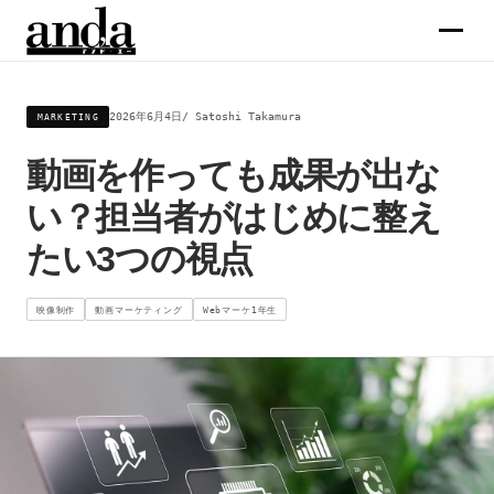
サービス
2026年6月4日
Satoshi Takamura
MARKETING
動画を作っても成果が出な
コラム
い？担当者がはじめに整え
企業情報
たい3つの視点
メンバー
映像制作
動画マーケティング
Webマーケ1年生
求人
お問合せ →