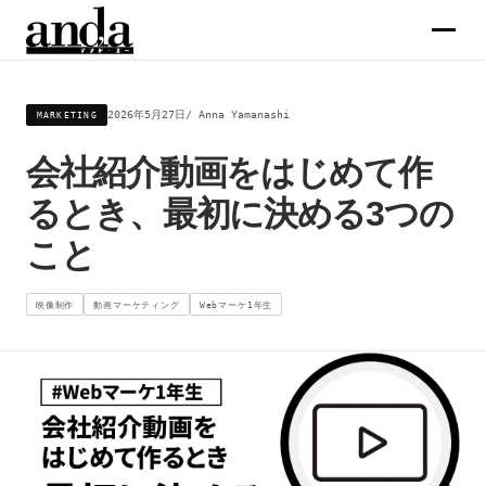
サービス
2026年5月27日
Anna Yamanashi
MARKETING
会社紹介動画をはじめて作
コラム
るとき、最初に決める3つの
企業情報
こと
メンバー
映像制作
動画マーケティング
Webマーケ1年生
求人
お問合せ →