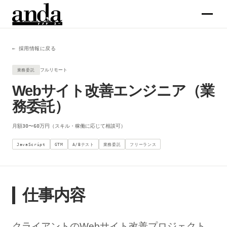
← 採用情報に戻る
サービス
フルリモート
業務委託
コラム
Webサイト改善エンジニア（業
務委託）
企業情報
月額30〜60万円（スキル・稼働に応じて相談可）
メンバー
JavaScript
GTM
A/Bテスト
業務委託
フリーランス
求人
仕事内容
お問合せ →
クライアントのWebサイト改善プロジェクト