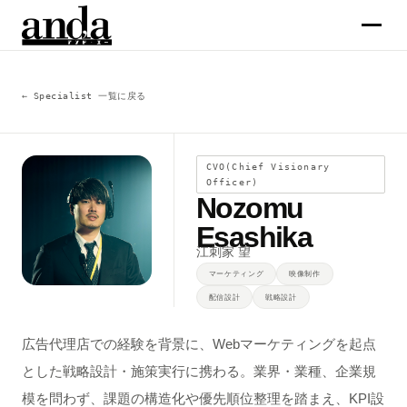
サービス
← Specialist 一覧に戻る
コラム
CVO(Chief Visionary
Officer)
企業情報
Nozomu
Esashika
メンバー
江刺家 望
マーケティング
映像制作
配信設計
戦略設計
求人
広告代理店での経験を背景に、Webマーケティングを起点
お問合せ →
とした戦略設計・施策実行に携わる。業界・業種、企業規
模を問わず、課題の構造化や優先順位整理を踏まえ、KPI設