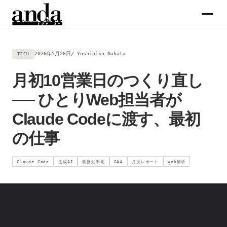
サービス
2026年5月26日
Yoshihiko Nakata
TECH
月初10営業日のつくり直し
コラム
── ひとりWeb担当者が
企業情報
Claude Codeに渡す、最初
の仕事
メンバー
Claude Code
生成AI
業務効率化
GA4
月次レポート
Web解析
求人
お問合せ →